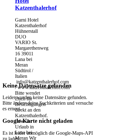
Hotel
Katzenthalerhof
Garni Hotel
Katzenthalerhof
Hühnerstall
DUO
VARIO St.
Margarethenweg
16 39011
Lana bei
Meran
Südtirol /
Italien
info@katzenthalerhof.com
Keine Datensätze gefunden
/ www.katzenthalerhof.com
Bitte wendet
Leider wurden keine Datensätze gefunden.
Euch für
Bitte ändere deine Suchkriterien und versuche
Besichtigungen
es erneut.
direkt an den
Katzenthalerhof.
Google-Karte nicht geladen
Infos Ihr
Urlaub in
Lana bei
Es ist leider unmöglich die Google-Maps-API
Meran Wir
zu laden.