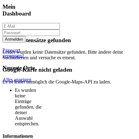
Mein
Dashboard
Keine Datensätze gefunden
Passwort
Leider wurden keine Datensätze gefunden. Bitte ändere deine
vergessen?
Suchkriterien und versuche es erneut.
Neueste Orte
Google-Karte nicht geladen
Alles anzeigen
Es ist leider unmöglich die Google-Maps-API zu laden.
Es wurden
keine
Einträge
gefunden, die
deiner
Auswahl
entsprechen.
Informationen