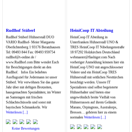
Rudlhof Stüberl
HeiniCoop IT Abteilung
Rudlhof Stüberl Hühnerstall DUO
HeiniCoop IT Abteilung in
VARIO Rudlhof- Meier Margareta
Unterfranken Hühnerstall UNO &
Oberlichtenberg 1 93176 Beratzhausen
TRES HeiniCoop IT Nibelungenstraße
Tel: 09493 844 Fax: 09493 959754
18 97292 Holzkirchen Deutschland
rudlhof@t-online.de /
webmaster@flashiger.com Nach
www.Rudlhof.com Bitte wendet Euch
vorheriger Anmeldung können hier ein
für Besichtigungen direkt an den
HeiniCoop UNO mit angeschlossener
Rudlhof. Infos Ein beliebtes
Voliere und ein HeiniCoop TRES
Ausflugsziel für Jedermann ist unser
Hühnerstall mit seitlichen Nesttürchen
Stüberl. Wir verwöhnen Sie das ganze
besichtigt werden. Unsere IT
Jahr über mit deftigen Brotzeiten,
Spezialisten sind selbst begeisterte
hausgemachten Spezialitäten; im Winter
Hühnerhalter und bieten eine
an Samstagen mit frischen
ungewöhnlich breite Vielfalt von
Schlachtschüsseln und sonst mit
Hühnerrassen auf ihrem Gelände.
bayrischen Schmankerln. Wir
Marans, Orpingtons, Australorps,
Weiterlesen [...]
Bressen… gehören hier zu einem
normalen
Weiterlesen [...]
Keine Bewertungen