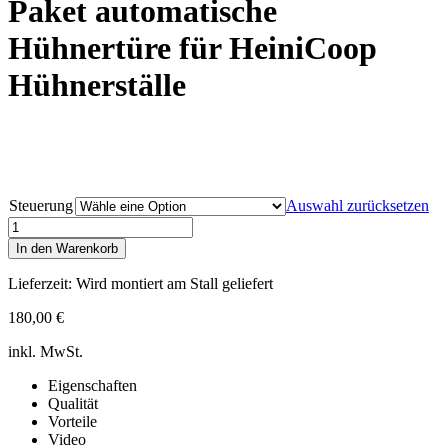
Paket automatische
Hühnertüre für HeiniCoop
Hühnerställe
Steuerung
Auswahl zurücksetzen
Paket
automatische
In den Warenkorb
Hühnertüre
für
Lieferzeit: Wird montiert am Stall geliefert
HeiniCoop
Hühnerställe
180,00
€
Menge
inkl. MwSt.
Eigenschaften
Qualität
Vorteile
Video