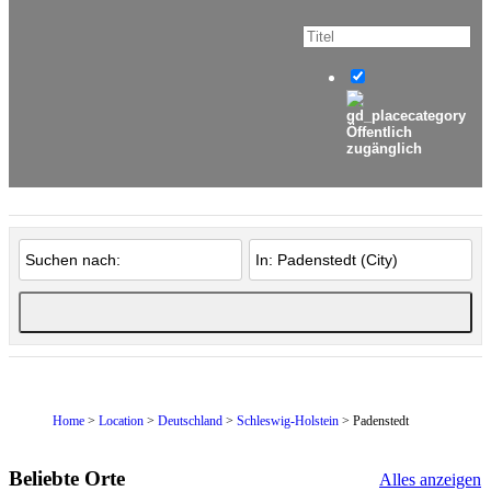
Öffentlich
zugänglich
Home
>
Location
>
Deutschland
>
Schleswig-Holstein
> Padenstedt
Beliebte Orte
Alles anzeigen