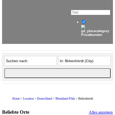
Privatkunden
Home
>
Location
>
Deutschland
>
Rheinland-Pfalz
> Birkenhördt
Beliebte Orte
Alles anzeigen